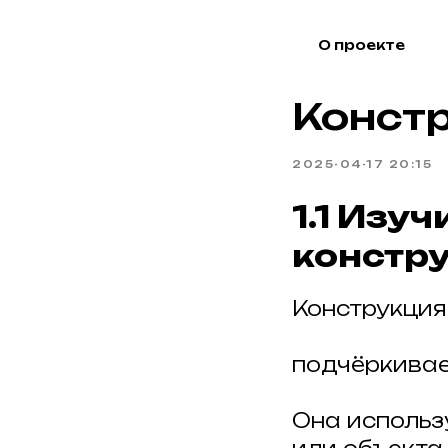
О проекте
Констр
2025-04-17 20:15
1.1 Изу
констру
Конструкци
подчёркивае
Она использу
Акция в апреле!
Акция в апреле!