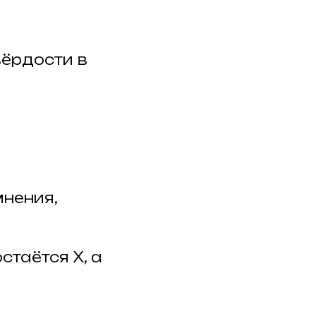
вёрдости в
мнения,
стаётся X, а