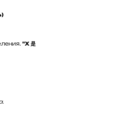
ь)
еления.
"X 是
а.