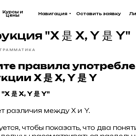
Курсы и
Навигация
Оставить заявку
Ли
цены
укция "X 是 X, Y 是 Y"
ГРАММАТИКА
чите правила употребл
кции X 是 X, Y 是 Y
я
"X 是 X, Y 是 Y"
т различия между X и Y.
ется, чтобы показать, что два понят
Акция в апреле!
Акция в апреле!
Акци