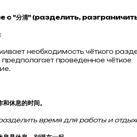
е с "分清" (разделить, разграничит
:
ивает необходимость чёткого разд
 предполагает проведенное чёткое
ие.
作和休息的时间。
азделить время для работы и отдых