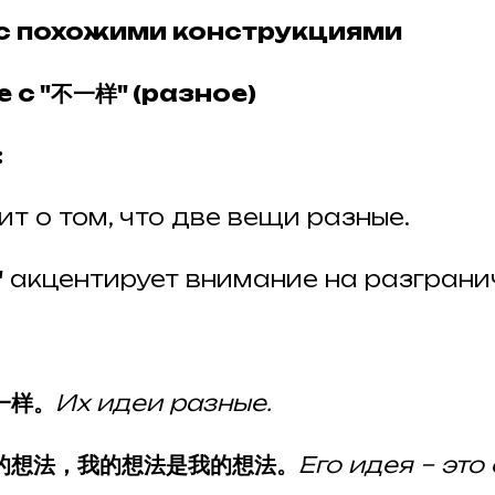
с похожими конструкциями
е с "不一样" (разное)
:
ит о том, что две вещи разные.
"
акцентирует внимание на разграни
一样。
Их идеи разные.
的想法，我的想法是我的想法。
Его идея – это