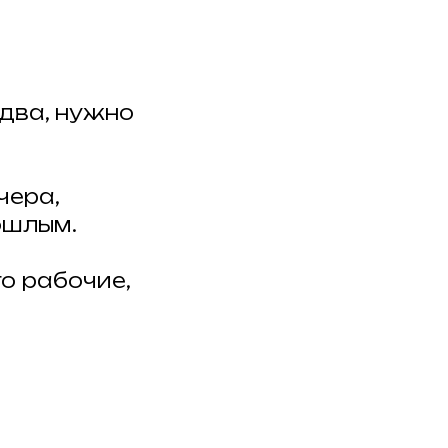
 два, нужно
чера,
ошлым.
о рабочие,