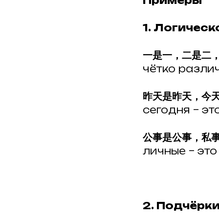
Примеры
1. Логичес
一是一，二是二
чётко различ
昨天是昨天，今
сегодня – эт
公事是公事，私
личные – это
2. Подчёрк