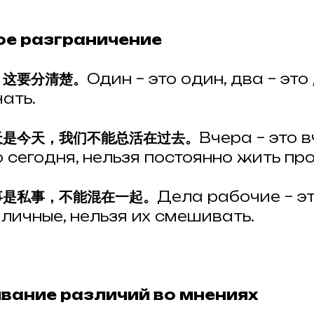
кое разграничение
，这要分清楚。
Один – это один, два – это
ать.
天是今天，我们不能总活在过去。
Вчера – это в
о сегодня, нельзя постоянно жить пр
事是私事，不能混在一起。
Дела рабочие – эт
 личные, нельзя их смешивать.
ивание различий во мнениях