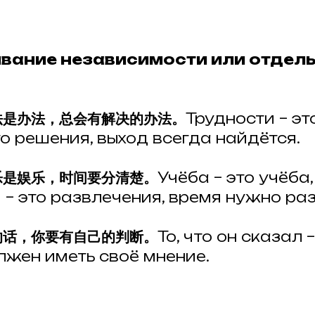
ивание независимости или отдел
法是办法，总会有解决的办法。
Трудности – эт
о решения, выход всегда найдётся.
乐是娱乐，时间要分清楚。
Учёба – это учёба,
 – это развлечения, время нужно ра
的话，你要有自己的判断。
То, что он сказал –
лжен иметь своё мнение.