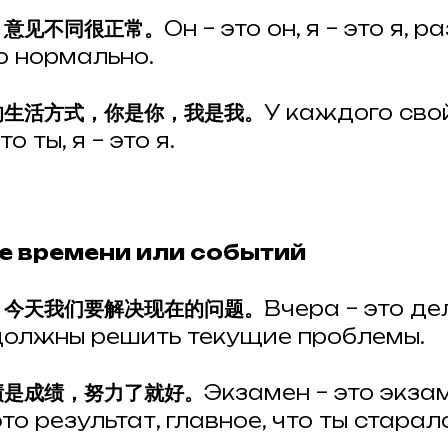
，意见不同很正常。
Он – это он, я – это я, 
о нормально.
的生活方式，你是你，我是我。
У каждого сво
о ты, я – это я.
ие времени или событий
，今天我们要解决现在的问题。
Вчера – это де
должны решить текущие проблемы.
绩是成绩，努力了就好。
Экзамен – это экзам
это результат, главное, что ты старал