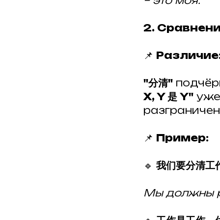
– это моя.
2. Сравнени
📌
Различие
"分清"
подчёрк
X, Y 是 Y"
уже
разграничен
📌
Пример:
🔹
我们要分清工
Мы должны р