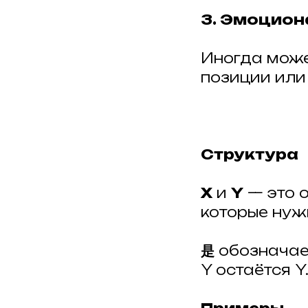
3. Эмоцион
Иногда може
позиции или
Структура
X
и
Y
— это о
которые нуж
是
обозначает
Y остаётся Y