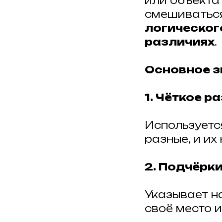
или объекта
смешиваться
логическог
различиях
.
Основное з
1. Чёткое р
Используетс
разные, и их
2. Подчёрк
Указывает н
своё место и