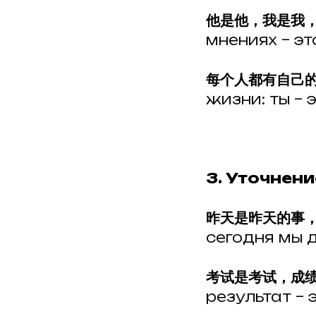
他是他，我是我
мнениях – эт
每个人都有自己
жизни: ты – эт
3. Уточнен
昨天是昨天的事
сегодня мы 
考试是考试，成
результат – 