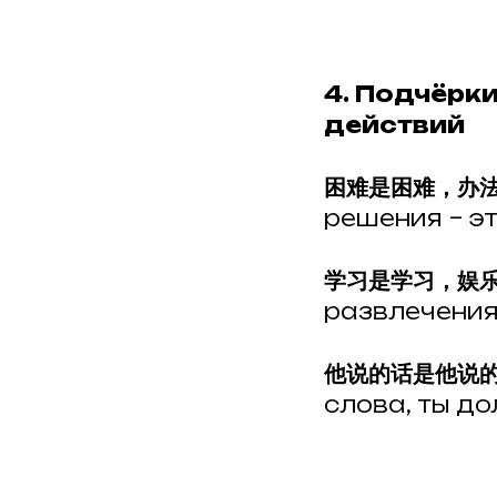
4. Подчёрк
действий
困难是困难，办
решения – эт
学习是学习，娱
развлечения
他说的话是他说
слова, ты до