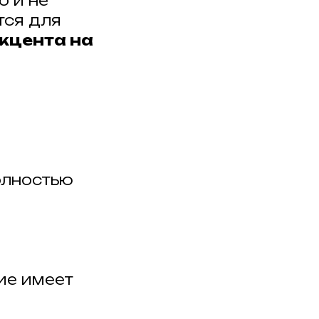
 и не
тся для
акцента на
олностью
ие имеет