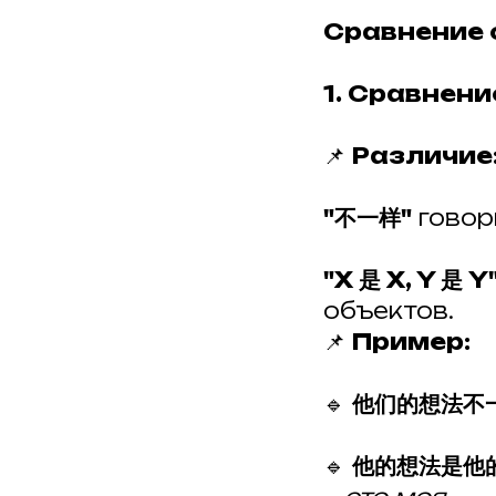
Сравнение 
1. Сравнени
📌
Различие
"不一样"
говор
"X 是 X, Y 是 Y
объектов.
📌
Пример:
🔹
他们的想法不
🔹
他的想法是他