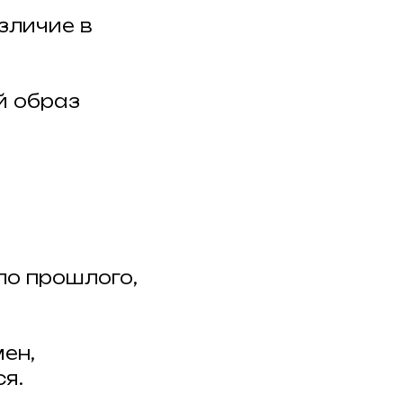
различие в
й образ
ло прошлого,
ен,
ся.