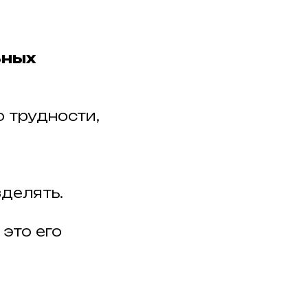
ьных
о трудности,
зделять.
 это его