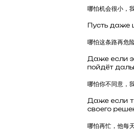
哪怕机会很小，
Пусть даже 
哪怕这条路再危
Даже если эт
пойдёт даль
哪怕你不同意，
Даже если т
своего реше
哪怕再忙，他每