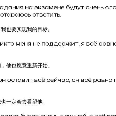
адания на экзамене будут очень сл
остараюсь ответить.
，我也要实现我的目标。
икто меня не поддержит, я всё равн
切，他也愿意重新开始。
н оставит всё сейчас, он всё равно 
我也一定会去看望他。