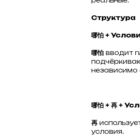
реальные.
Структура
哪怕 + Услови
哪怕
вводит г
подчёркиваю
независимо 
哪怕 + 再 + Ус
再
использует
условия.