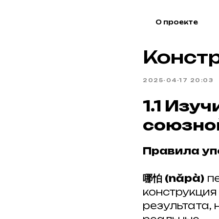
О проекте
Конст
2025-04-17 20:03
1.1 Изу
союзно
Правила уп
哪怕 (nǎpà)
пе
конструкция
результата, 
Акция в апреле!
Акция в апреле!