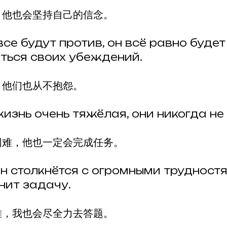
，他也会坚持自己的信念。
се будут против, он всё равно будет
ься своих убеждений.
，他们也从不抱怨。
изнь очень тяжёлая, они никогда не
困难，他也一定会完成任务。
н столкнётся с огромными трудностя
нит задачу.
难，我也会尽全力去答题。