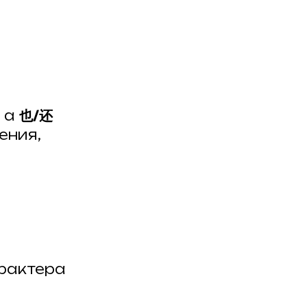
, а
也/还
ения,
арактера