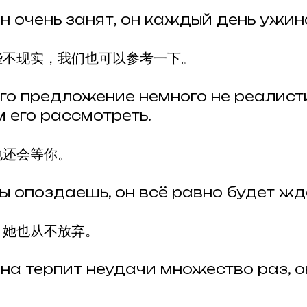
н очень занят, он каждый день ужина
些不现实，我们也可以参考一下。
го предложение немного не реалисти
 его рассмотреть.
他还会等你。
ы опоздаешь, он всё равно будет жда
，她也从不放弃。
на терпит неудачи множество раз, о