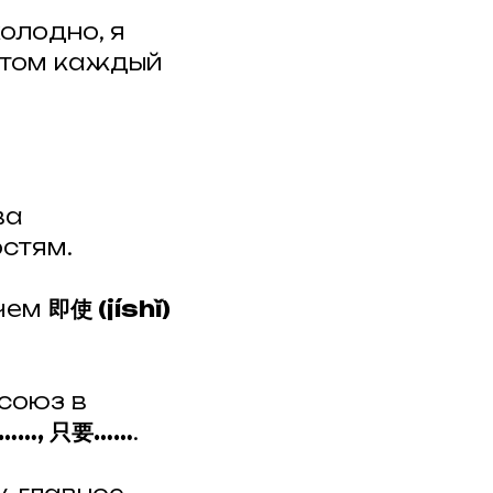
лодно, я
ортом каждый
ва
стям.
 чем
即使 (jíshǐ)
союз в
……, 只要……
.