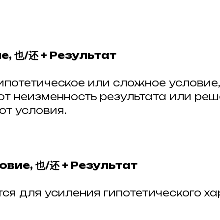
е, 也/还 + Результат
ипотетическое или сложное условие
т неизменность результата или реш
от условия.
ловие, 也/还 + Результат
ся для усиления гипотетического х