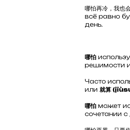
哪怕再冷，我也会每天
всё равно б
день.
哪怕
использу
решимости и
Часто испол
или
就算 (jiùs
哪怕
может ис
сочетании с