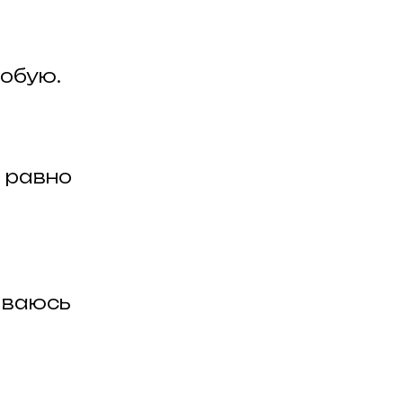
робую.
ё равно
иваюсь