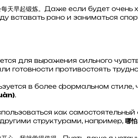
早起锻炼。Даже если будет очень хо
уду вставать рано и заниматься сп
ется для выражения сильного чувст
ли готовности противостоять трудно
ьзуется в более формальном стиле,
uàn)
.
пользоваться как самостоятельный 
 другими структурами, например,
哪怕