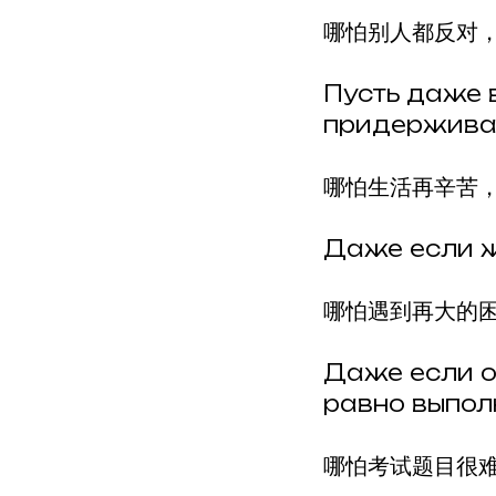
哪怕别人都反对
Пусть даже в
придерживат
哪怕生活再辛苦
Даже если ж
哪怕遇到再大的
Даже если о
равно выпол
哪怕考试题目很