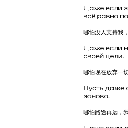
Даже если з
всё равно п
哪怕没人支持我
Даже если н
своей цели.
哪怕现在放弃一
Пусть даже о
заново.
哪怕路途再远，