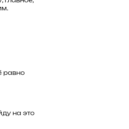
главное,
им.
ё равно
йду на это