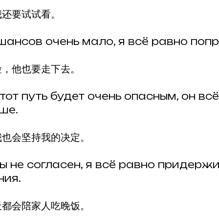
我还要试试看。
шансов очень мало, я всё равно поп
险，他也要走下去。
от путь будет очень опасным, он вс
ше.
我也会坚持我的决定。
ы не согласен, я всё равно придерж
ния.
天都会陪家人吃晚饭。