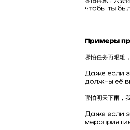
哪怕再累，只要你开心
чтобы ты был
Примеры пр
哪怕任务再艰难
Даже если з
должны её в
哪怕明天下雨，
Даже если з
мероприятие