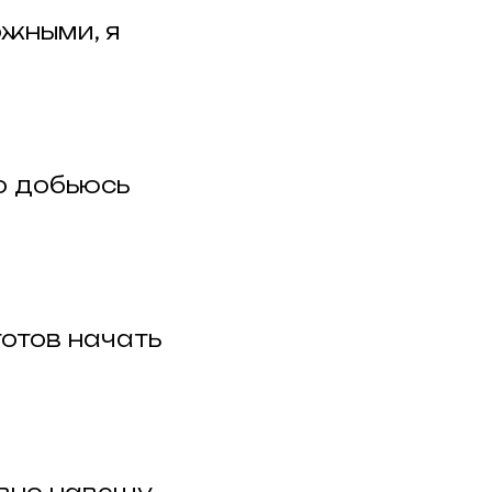
ожными, я
о добьюсь
готов начать