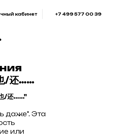
чный кабинет
+7 499 577 00 39
…
ения
也/还……
也/还……"
ь даже". Эта
ость
кие или
я в апреле!
Акция в апреле!
Акция в 