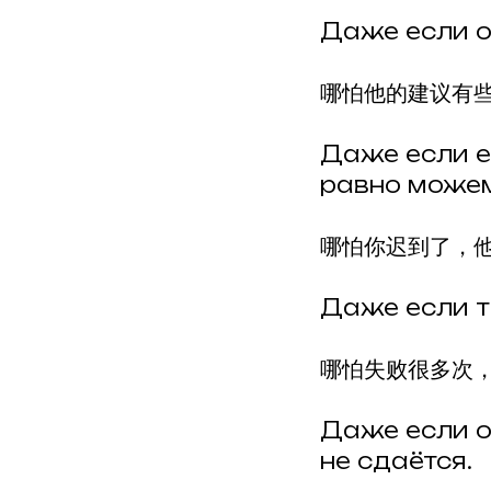
Даже если о
哪怕他的建议有
Даже если е
равно можем
哪怕你迟到了，
Даже если т
哪怕失败很多次
Даже если о
не сдаётся.