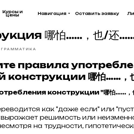
Курсы и
Навигация
Оставить заявку
Ли
цены
рукция 哪怕……，也/还…
ГРАММАТИКА
чите правила употребл
й конструкции 哪怕……，
отребления конструкции "哪怕……，
реводится как "даже если" или "пуст
 выражает решимость или неизменн
несмотря на трудности, гипотетичес
Акция в апреле!
Акция в апреле!
Акци