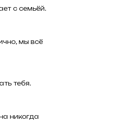
ет с семьёй.
чно, мы всё
ть тебя.
на никогда