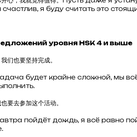
，我就觉得值得。Пусть даже я устану, 
 счастлив, я буду считать это стоящ
едложений уровня HSK 4 и выше
，我们也要坚持完成。
адача будет крайне сложной, мы вс
ыполнить.
我也要去参加这个活动。
автра пойдёт дождь, я всё равно по
.