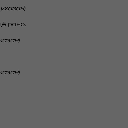
 указан
)
ё рано.
казан
)
казан
)