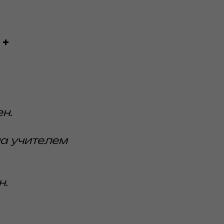
 +
н.
а учителем
н.