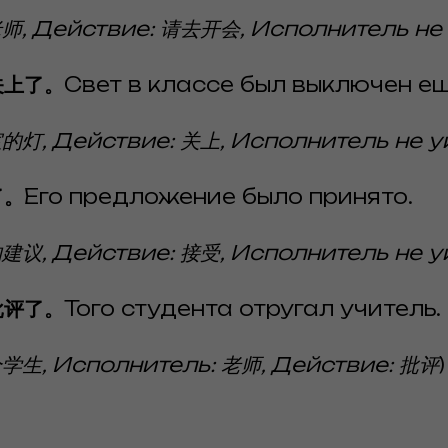
师, Действие: 请去开会, Исполнитель не
关上了。
Свет в классе был выключен ещ
的灯, Действие: 关上, Исполнитель не у
了。
Его предложение было принято.
建议, Действие: 接受, Исполнитель не у
批评了。
Того студента отругал учитель.
学生, Исполнитель: 老师, Действие: 批评
)