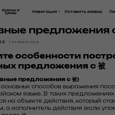
Курсы и
Навигация
Оставить заявку
Ли
цены
вные предложения 
52
ГРАММАТИКА
чите особенности пост
ных предложения с 被
вные предложения с 被)
из основных способов выражения пас
тайском языке. В таких предложения
ся на объекте действия, который ста
 а исполнитель действия (если упо
Акция в апреле!
Акция в апреле!
Акци