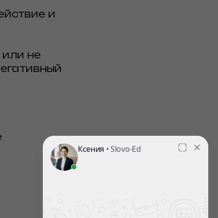
ействие и
 или не
негативный
е