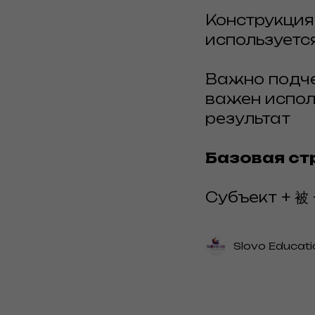
Конструкция
используется
Важно подче
важен испол
результат
Базовая ст
Субъект + 被 
Slovo Educati