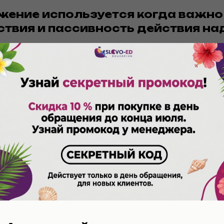
ожение используется когда важн
ствия и пассивность действия на
。
Мой телефон был украден.
лнитель неизвестен или неважен:
了。
Эта проблема решена.
 идет о негативном или нежелате
:
о уволили.