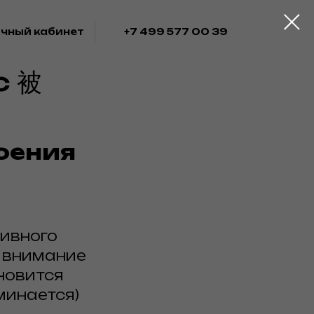
чный кабинет
+7 499 577 00 39
с 被
роения
сивного
х внимание
новится
минается)
я в апреле!
Акция в апреле!
Акция в 