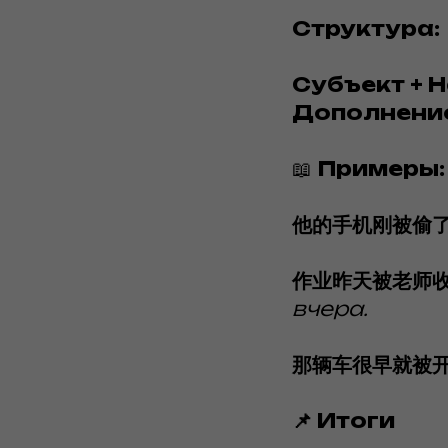
Структура:
Субъект + Н
Дополнени
📖
Примеры:
他的手机刚被偷
作业昨天被老师
вчера.
那辆车很早就被
📌 Итоги