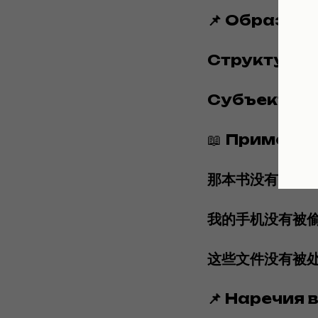
📌 Образов
Структура:
Субъект + 没
📖
Примеры:
那本书没有被他
我的手机没有被
这些文件没有被
📌 Наречия