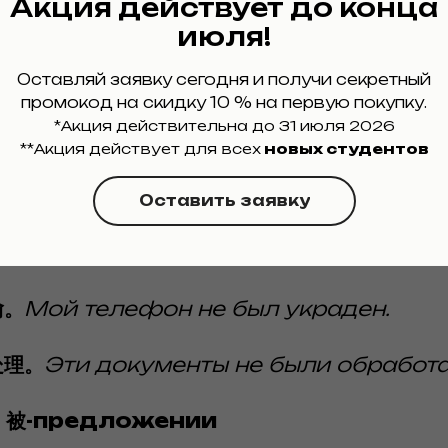
Акция действует до конца
ание отрицательных 被-предложе
июля!
Оставляй заявку сегодня и получи секретный
промокод на скидку 10 % на первую покупку.
*Акция действительна до 31 июля 2026
有 + 被 + Исполнитель + Глагол + Д
**Акция действует для всех
новых студентов
Оставить заявку
带走。
Та книга не была им забрана.
偷。
Мой телефон не был украден.
处理。
Эти документы не были обработа
 в 被-предложении