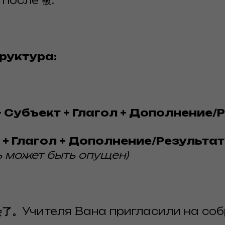
 после 被.
руктура:
+ Субъект + Глагол + Дополнение/
 + Глагол + Дополнение/Результат
ь может быть опущен)
会了。
Учителя Вана пригласили на соб