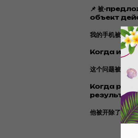
📌 被-предл
объект дей
我的手机被偷了
Когда испо
这个问题被解决
Когда речь
результате
他被开除了。
Ег