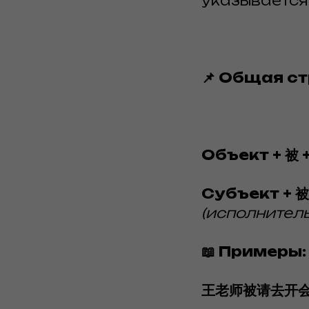
указывается
📌 Общая ст
Объект + 被 
Субъект + 被
(исполнител
📖 Примеры:
王老师被请去开