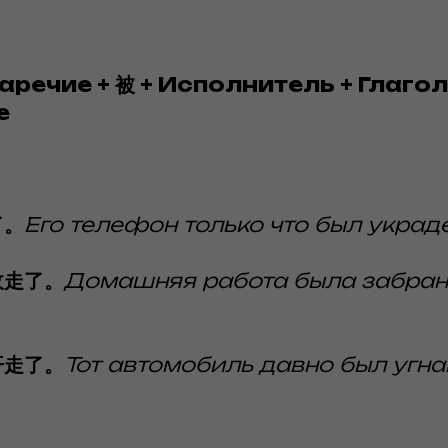
аречие + 被 + Исполнитель + Глагол
е
了。
Его телефон только что был украде
收走了。
Домашняя работа была забран
开走了。
Тот автомобиль давно был угна