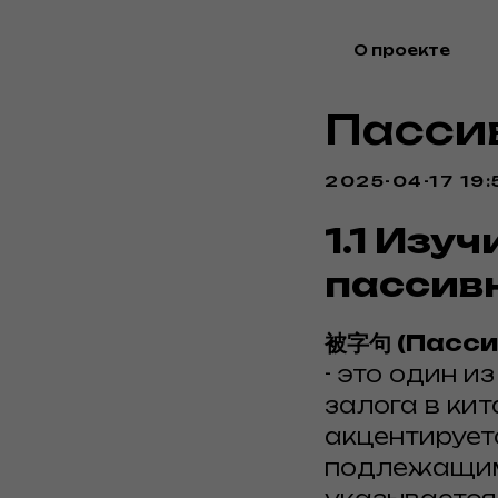
О проекте
Пасси
2025-04-17 19:
1.1 Изу
пассив
被字句 (Пасси
- это один 
залога в ки
акцентирует
подлежащим,
Акция в апреле!
Акция в апреле!