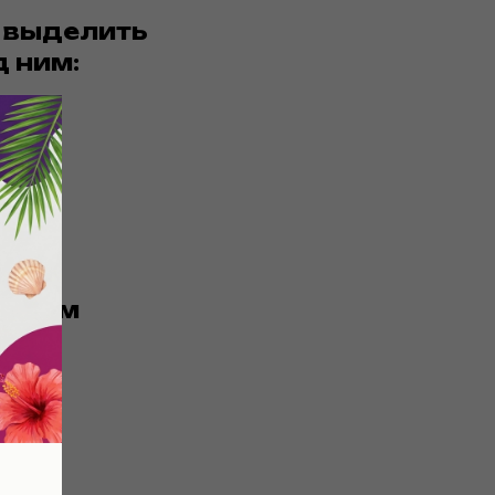
о выделить
д ним:
льном